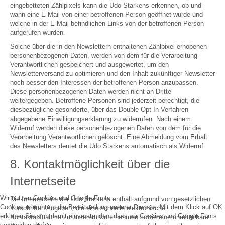
eingebetteten Zählpixels kann die Udo Starkens erkennen, ob und
wann eine E-Mail von einer betroffenen Person geöffnet wurde und
welche in der E-Mail befindlichen Links von der betroffenen Person
aufgerufen wurden.
Solche über die in den Newslettern enthaltenen Zählpixel erhobenen
personenbezogenen Daten, werden von dem für die Verarbeitung
Verantwortlichen gespeichert und ausgewertet, um den
Newsletterversand zu optimieren und den Inhalt zukünftiger Newsletter
noch besser den Interessen der betroffenen Person anzupassen.
Diese personenbezogenen Daten werden nicht an Dritte
weitergegeben. Betroffene Personen sind jederzeit berechtigt, die
diesbezügliche gesonderte, über das Double-Opt-In-Verfahren
abgegebene Einwilligungserklärung zu widerrufen. Nach einem
Widerruf werden diese personenbezogenen Daten von dem für die
Verarbeitung Verantwortlichen gelöscht. Eine Abmeldung vom Erhalt
des Newsletters deutet die Udo Starkens automatisch als Widerruf.
8. Kontaktmöglichkeit über die
Internetseite
Wir nutzen Cookies und Google Fonts
Die Internetseite der Udo Starkens enthält aufgrund von gesetzlichen
Cookies erleichtern die Bereitstellung unserer Dienste. Mit dem Klick auf OK
Vorschriften Angaben, die eine schnelle elektronische
erklären Sie sich damit einverstanden, dass wir Cookies und Google Fonts
Kontaktaufnahme zu unserem Unternehmen sowie eine unmittelbare