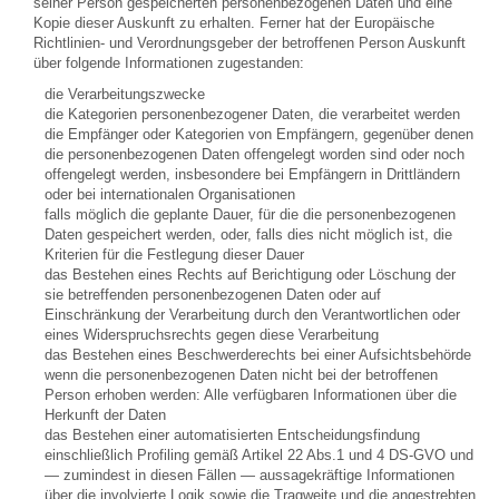
seiner Person gespeicherten personenbezogenen Daten und eine
Kopie dieser Auskunft zu erhalten. Ferner hat der Europäische
Richtlinien- und Verordnungsgeber der betroffenen Person Auskunft
über folgende Informationen zugestanden:
die Verarbeitungszwecke
die Kategorien personenbezogener Daten, die verarbeitet werden
die Empfänger oder Kategorien von Empfängern, gegenüber denen
die personenbezogenen Daten offengelegt worden sind oder noch
offengelegt werden, insbesondere bei Empfängern in Drittländern
oder bei internationalen Organisationen
falls möglich die geplante Dauer, für die die personenbezogenen
Daten gespeichert werden, oder, falls dies nicht möglich ist, die
Kriterien für die Festlegung dieser Dauer
das Bestehen eines Rechts auf Berichtigung oder Löschung der
sie betreffenden personenbezogenen Daten oder auf
Einschränkung der Verarbeitung durch den Verantwortlichen oder
eines Widerspruchsrechts gegen diese Verarbeitung
das Bestehen eines Beschwerderechts bei einer Aufsichtsbehörde
wenn die personenbezogenen Daten nicht bei der betroffenen
Person erhoben werden: Alle verfügbaren Informationen über die
Herkunft der Daten
das Bestehen einer automatisierten Entscheidungsfindung
einschließlich Profiling gemäß Artikel 22 Abs.1 und 4 DS-GVO und
— zumindest in diesen Fällen — aussagekräftige Informationen
über die involvierte Logik sowie die Tragweite und die angestrebten