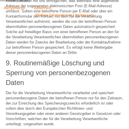
verwenden dürfen.
Kommunikation mit uns ermöglichen, was ebenfalls eine allgemeine
Adresse der sogenannten elektronischen Post (E-Mail-Adresse)
Akzeptieren
Ablehnen
umfasst. Sofern eine betroffene Person per E-Mail oder über ein
Weitere Informationen
|
Impressum
Kontaktformular den Kontakt mit dem für die Verarbeitung
Verantwortlichen aufnimmt, werden die von der betroffenen Person
übermittelten personenbezogenen Daten automatisch gespeichert.
Solche auf freiwilliger Basis von einer betroffenen Person an den für
die Verarbeitung Verantwortlichen übermittelten personenbezogenen
Daten werden für Zwecke der Bearbeitung oder der Kontaktaufnahme
zur betroffenen Person gespeichert. Es erfolgt keine Weitergabe
dieser personenbezogenen Daten an Dritte.
9. Routinemäßige Löschung und
Sperrung von personenbezogenen
Daten
Der für die Verarbeitung Verantwortliche verarbeitet und speichert
personenbezogene Daten der betroffenen Person nur für den Zeitraum,
der zur Erreichung des Speicherungszwecks erforderlich ist oder
sofern dies durch den Europäischen Richtlinien- und
Verordnungsgeber oder einen anderen Gesetzgeber in Gesetzen oder
Vorschriften, welchen der für die Verarbeitung Verantwortliche
unterliegt, vorgesehen wurde.