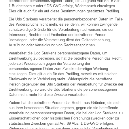
betreffender personenbezogener Daten, die aufgrund von Art. 6 Abs.
1 Buchstaben e oder f DS-GVO erfolgt, Widerspruch einzulegen.
Dies gilt auch für ein auf diese Bestimmungen gestütztes Profiling.
Die Udo Starkens verarbeitet die personenbezogenen Daten im Falle
des Widerspruchs nicht mehr, es sei denn, wir können zwingende
schutzwürdige Gründe für die Verarbeitung nachweisen, die den
Interessen, Rechten und Freiheiten der betroffenen Person
überwiegen, oder die Verarbeitung dient der Geltendmachung,
Ausübung oder Verteidigung von Rechtsansprüchen.
Verarbeitet die Udo Starkens personenbezogene Daten, um
Direktwerbung zu betreiben, so hat die betroffene Person das Recht,
jederzeit Widerspruch gegen die Verarbeitung der
personenbezogenen Daten zum Zwecke derartiger Werbung
einzulegen. Dies gilt auch für das Profiling, soweit es mit solcher
Direktwerbung in Verbindung steht. Widerspricht die betroffene
Person gegenüber der Udo Starkens der Verarbeitung für Zwecke der
Direktwerbung, so wird die Udo Starkens die personenbezogenen
Daten nicht mehr für diese Zwecke verarbeiten.
Zudem hat die betroffene Person das Recht, aus Gründen, die sich
aus ihrer besonderen Situation ergeben, gegen die sie betreffende
Verarbeitung personenbezogener Daten, die bei der Udo Starkens zu
wissenschaftlichen oder historischen Forschungszwecken oder zu
statistischen Zwecken gemäß Art. 89 Abs. 1 DS-GVO erfolgen,
Widerspruch einzulegen, es sei denn, eine solche Verarbeitung ist